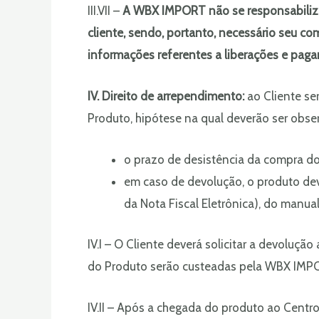
III.VII –
A WBX IMPORT
não se responsabili
cliente, sendo, portanto, necessário seu co
informações referentes a liberações e pag
IV. Direito de arrependimento:
ao Cliente se
Produto, hipótese na qual deverão ser obse
o prazo de desistência da compra do 
em caso de devolução, o produto d
da Nota Fiscal Eletrônica), do manua
IV.I – O Cliente deverá solicitar a devoluç
do Produto serão custeadas pela WBX IMP
IV.II – Após a chegada do produto ao Centr