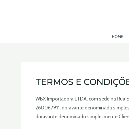
Ir
para
o
conteúdo
HOME
TERMOS E CONDIÇÕ
WBX Importadora LTDA, com sede na Rua SAmu
260067911, doravante denominada simplesm
doravante denominado simplesmente Clien