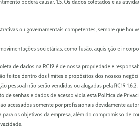
timento poderá causar. 1.5. Os dados coletados e as ativid
istrativas ou governamentais competentes, sempre que houve
ovimentações societárias, como fusão, aquisição e incorpo
coleta de dados na RC19 é de nossa propriedade e responsab
o feitos dentro dos limites e propósitos dos nossos negócio
cação pessoal não serão vendidas ou alugadas pela RC19 1.6.
 de senhas e dados de acesso viola esta Política de Privaci
ão acessados somente por profissionais devidamente autori
ia para os objetivos da empresa, além do compromisso de co
ivacidade.