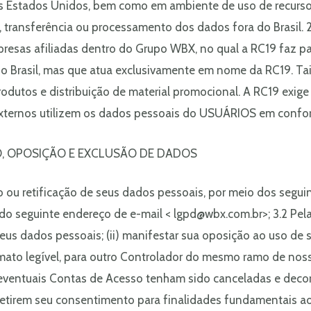
s Estados Unidos, bem como em ambiente de uso de recurs
o, transferência ou processamento dos dados fora do Brasil. 2
resas afiliadas dentro do Grupo WBX, no qual a RC19 faz par
o Brasil, mas que atua exclusivamente em nome da RC19. Tai
rodutos e distribuição de material promocional. A RC19 exig
xternos utilizem os dados pessoais do USUÁRIOS em conform
ÃO, OPOSIÇÃO E EXCLUSÃO DE DADOS
o ou retificação de seus dados pessoais, por meio dos seguin
vés do seguinte endereço de e-mail < lgpd@wbx.com.br>; 3.2
eus dados pessoais; (ii) manifestar sua oposição ao uso de seu
ato legível, para outro Controlador do mesmo ramo de nossa 
ventuais Contas de Acesso tenham sido canceladas e decorr
retirem seu consentimento para finalidades fundamentais a