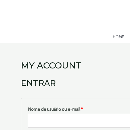
Ir
para
o
conteúdo
HOME
MY ACCOUNT
ENTRAR
Obrigatório
Nome de usuário ou e-mail
*